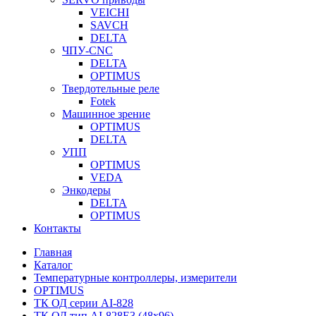
VEICHI
SAVCH
DELTA
ЧПУ-CNC
DELTA
OPTIMUS
Твердотельные реле
Fotek
Машинное зрение
OPTIMUS
DELTA
УПП
OPTIMUS
VEDA
Энкодеры
DELTA
OPTIMUS
Контакты
Главная
Каталог
Температурные контроллеры, измерители
OPTIMUS
ТК ОД серии AI-828
ТК ОД тип AI-828E3 (48x96)