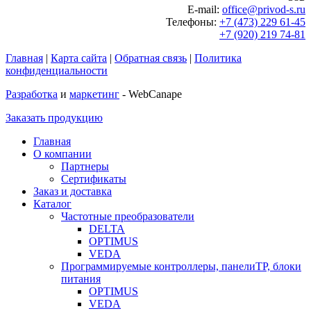
E-mail:
office@privod-s.ru
Телефоны:
+7 (473) 229 61-45
+7 (920) 219 74-81
Главная
|
Карта сайта
|
Обратная связь
|
Политика
конфиденциальности
Разработка
и
маркетинг
- WebCanape
Заказать продукцию
Главная
О компании
Партнеры
Сертификаты
Заказ и доставка
Каталог
Частотные преобразователи
DELTA
OPTIMUS
VEDA
Программируемые контроллеры, панелиTP, блоки
питания
OPTIMUS
VEDA