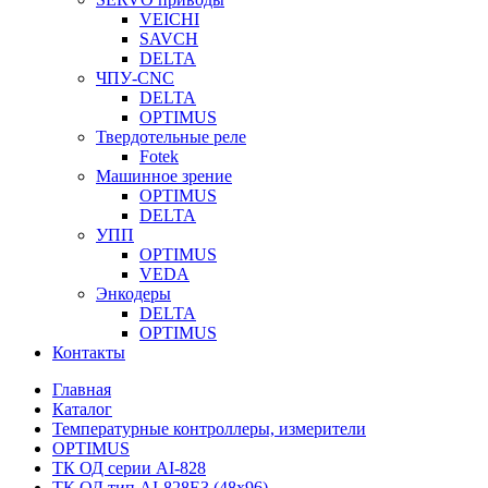
VEICHI
SAVCH
DELTA
ЧПУ-CNC
DELTA
OPTIMUS
Твердотельные реле
Fotek
Машинное зрение
OPTIMUS
DELTA
УПП
OPTIMUS
VEDA
Энкодеры
DELTA
OPTIMUS
Контакты
Главная
Каталог
Температурные контроллеры, измерители
OPTIMUS
ТК ОД серии AI-828
ТК ОД тип AI-828E3 (48x96)