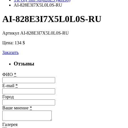
AI-828E3I7X5L0L0S-RU
AI-828E3I7X5L0L0S-RU
Артикул AI-828E3I7X5L0L0S-RU
Цена:
134
$
Заказать
Отзывы
ФИО
*
E-mail
*
Город
Ваше мнение
*
Галерея