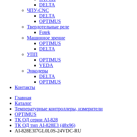
DELTA
ЧПУ-CNC
DELTA
OPTIMUS
Твердотельные реле
Fotek
Машинное зрение
OPTIMUS
DELTA
УПП
OPTIMUS
VEDA
Энкодеры
DELTA
OPTIMUS
Контакты
Главная
Каталог
Температурные контроллеры, измерители
OPTIMUS
ТК ОД серии AI-828
ТК ОД тип AI-828E3 (48x96)
AI-828E3I7GL0L0S-24VDC-RU