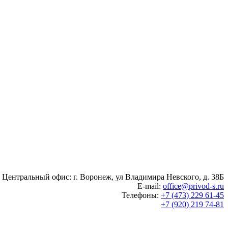
Центральный офис: г. Воронеж, ул Владимира Невского, д. 38Б
E-mail:
office@privod-s.ru
Телефоны:
+7 (473) 229 61-45
+7 (920) 219 74-81