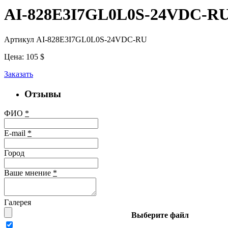
AI-828E3I7GL0L0S-24VDC-R
Артикул AI-828E3I7GL0L0S-24VDC-RU
Цена:
105
$
Заказать
Отзывы
ФИО
*
E-mail
*
Город
Ваше мнение
*
Галерея
Выберите файл