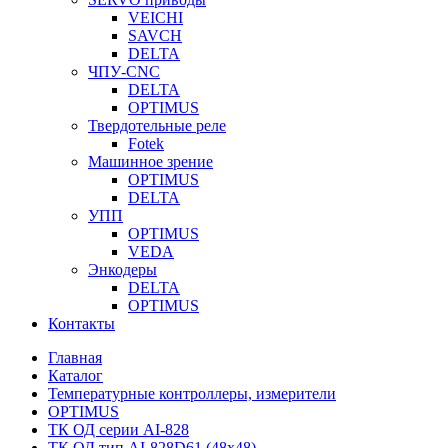
VEICHI
SAVCH
DELTA
ЧПУ-CNC
DELTA
OPTIMUS
Твердотельные реле
Fotek
Машинное зрение
OPTIMUS
DELTA
УПП
OPTIMUS
VEDA
Энкодеры
DELTA
OPTIMUS
Контакты
Главная
Каталог
Температурные контроллеры, измерители
OPTIMUS
ТК ОД серии AI-828
ТК ОД тип AI-828D61 (48x48)