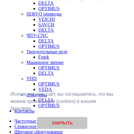
DELTA
OPTIMUS
SERVO приводы
VEICHI
SAVCH
DELTA
ЧПУ-CNC
DELTA
OPTIMUS
Твердотельные реле
Fotek
Машинное зрение
OPTIMUS
DELTA
УПП
OPTIMUS
VEDA
Используя наш сайт, вы соглашаетесь, что мы
Энкодеры
DELTA
можем хранить куки (cookies) в вашем
OPTIMUS
браузере.
Контакты
Частотные преобразователи
ЗАКРЫТЬ
Сервисное обслуживание
Щитовое оборудование