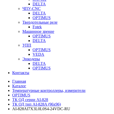
DELTA
ЧПУ-CNC
DELTA
OPTIMUS
Твердотельные реле
Fotek
Машинное зрение
OPTIMUS
DELTA
УПП
OPTIMUS
VEDA
Энкодеры
DELTA
OPTIMUS
Контакты
Главная
Каталог
Температурные контроллеры, измерители
OPTIMUS
ТК ОД серии AI-828
ТК ОД тип AI-828A (96x96)
AI-828AI7X3L0L0S4-24VDC-RU