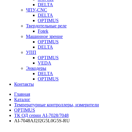
DELTA
ЧПУ-CNC
DELTA
OPTIMUS
Твердотельные реле
Fotek
Машинное зрение
OPTIMUS
DELTA
УПП
OPTIMUS
VEDA
Энкодеры
DELTA
OPTIMUS
Контакты
Главная
Каталог
Температурные контроллеры, измерители
OPTIMUS
ТК ОД серии AI-7028/7048
AI-7048AJ2J2G5L0G5S-RU