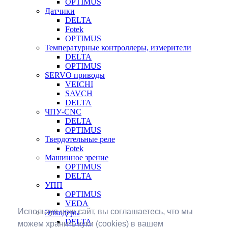
OPTIMUS
Датчики
DELTA
Fotek
OPTIMUS
Температурные контроллеры, измерители
DELTA
OPTIMUS
SERVO приводы
VEICHI
SAVCH
DELTA
ЧПУ-CNC
DELTA
OPTIMUS
Твердотельные реле
Fotek
Машинное зрение
OPTIMUS
DELTA
УПП
OPTIMUS
VEDA
Используя наш сайт, вы соглашаетесь, что мы
Энкодеры
DELTA
можем хранить куки (cookies) в вашем