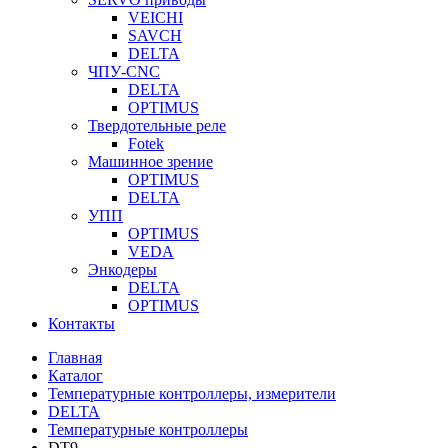
VEICHI
SAVCH
DELTA
ЧПУ-CNC
DELTA
OPTIMUS
Твердотельные реле
Fotek
Машинное зрение
OPTIMUS
DELTA
УПП
OPTIMUS
VEDA
Энкодеры
DELTA
OPTIMUS
Контакты
Главная
Каталог
Температурные контроллеры, измерители
DELTA
Температурные контроллеры
DT9