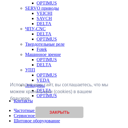
OPTIMUS
SERVO приводы
VEICHI
SAVCH
DELTA
ЧПУ-CNC
DELTA
OPTIMUS
Твердотельные реле
Fotek
Машинное зрение
OPTIMUS
DELTA
УПП
OPTIMUS
VEDA
Используя наш сайт, вы соглашаетесь, что мы
Энкодеры
DELTA
можем хранить куки (cookies) в вашем
OPTIMUS
браузере.
Контакты
Частотные преобразователи
ЗАКРЫТЬ
Сервисное обслуживание
Щитовое оборудование