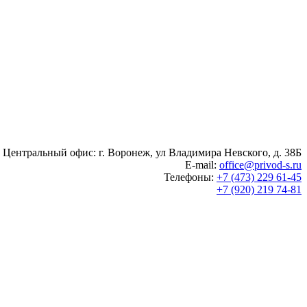
Центральный офис: г. Воронеж, ул Владимира Невского, д. 38Б
E-mail:
office@privod-s.ru
Телефоны:
+7 (473) 229 61-45
+7 (920) 219 74-81