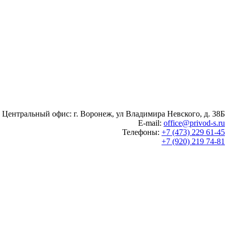
Центральный офис: г. Воронеж, ул Владимира Невского, д. 38Б
E-mail:
office@privod-s.ru
Телефоны:
+7 (473) 229 61-45
+7 (920) 219 74-81